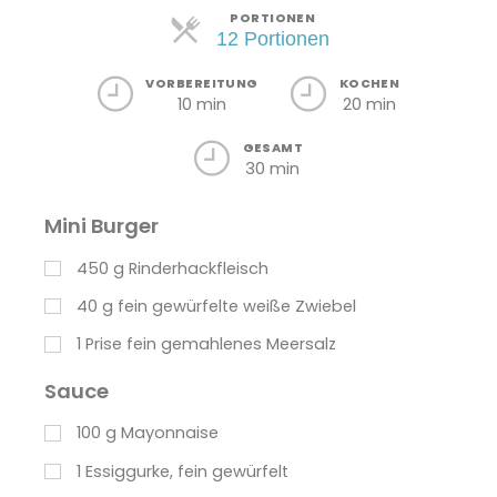
Portionen
PORTIONEN
12 Portionen
VORBEREITUNG
KOCHEN
10 min
20 min
GESAMT
30 min
Mini Burger
450
g
Rinderhackfleisch
40
g
fein gewürfelte weiße Zwiebel
1
Prise fein gemahlenes Meersalz
Sauce
100
g
Mayonnaise
1
Essiggurke, fein gewürfelt