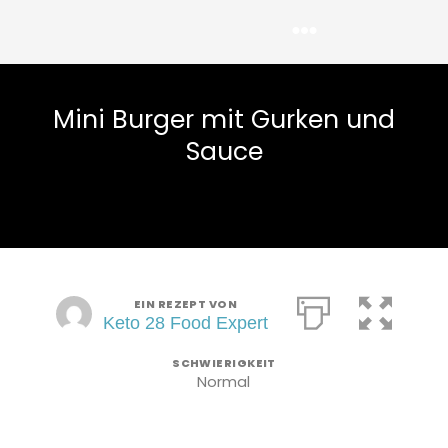
Menü
Zum
Inhalt
springen
Mini Burger mit Gurken und
Sauce
EIN REZEPT VON
Keto 28 Food Expert
SCHWIERIGKEIT
Normal