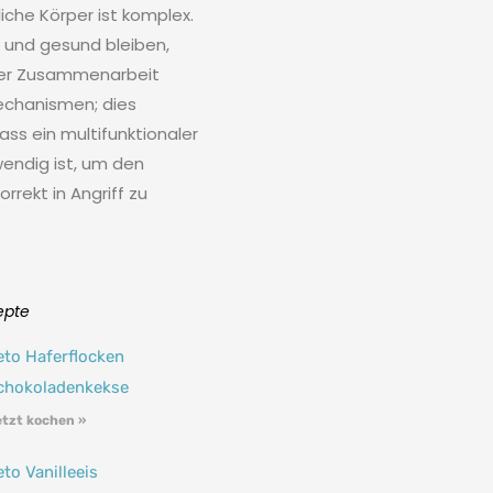
iche Körper ist komplex.
t und gesund bleiben,
der Zusammenarbeit
chanismen; dies
ss ein multifunktionaler
endig ist, um den
rrekt in Angriff zu
epte
eto Haferflocken
chokoladenkekse
tzt kochen »
eto Vanilleeis