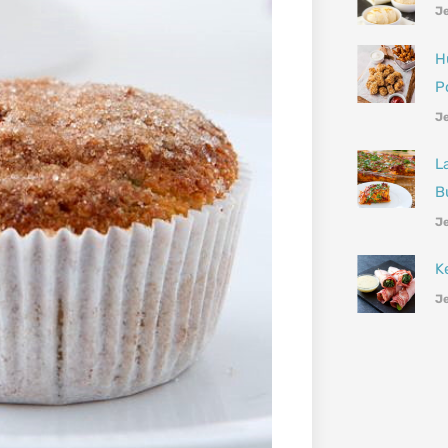
Je
H
P
Je
L
B
Je
K
Je