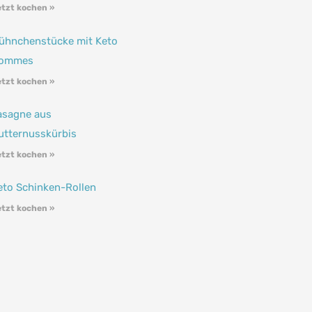
tzt kochen »
ühnchenstücke mit Keto
ommes
tzt kochen »
asagne aus
utternusskürbis
tzt kochen »
eto Schinken-Rollen
tzt kochen »