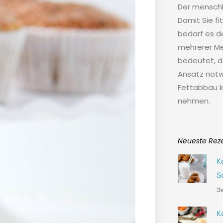
Der menschl
Damit Sie fi
bedarf es 
mehrerer Me
bedeutet, da
Ansatz notw
Fettabbau ko
nehmen.
Neueste Rez
K
S
Je
K