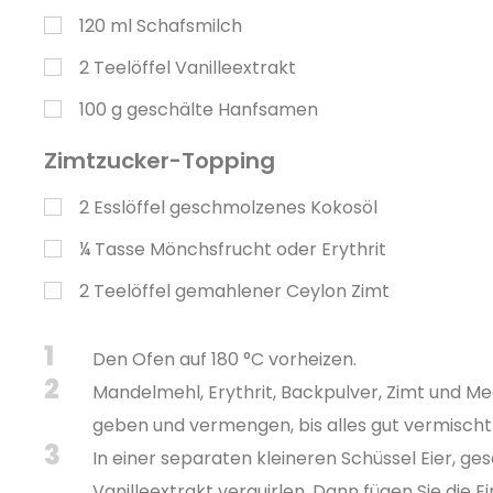
120
ml
Schafsmilch
2
Teelöffel
Vanilleextrakt
100
g
geschälte Hanfsamen
Zimtzucker-Topping
2
Esslöffel
geschmolzenes Kokosöl
¼
Tasse
Mönchsfrucht oder Erythrit
2
Teelöffel
gemahlener Ceylon Zimt
1
Den Ofen auf 180 °C vorheizen.
2
Mandelmehl, Erythrit, Backpulver, Zimt und Me
geben und vermengen, bis alles gut vermischt 
3
In einer separaten kleineren Schüssel Eier, g
Vanilleextrakt verquirlen. Dann fügen Sie die E