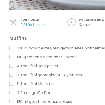
Portionen
PORTIONEN
VORBEREITUNG
10 min
12 Portionen
Muffins
220
g
blanchiertes, fein gemahlenes Mandelme
130
g
Mönchsfrucht oder Erythrit
4
Teelöffel
Backpulver
4
Teelöffel
gemahlener Ceylon Zimt
½
Teelöffel
Meersalz
4
Stück
große Eier
120
ml
geschmolzenes Kokosöl